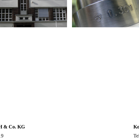
H & Co. KG
Ko
19
Te