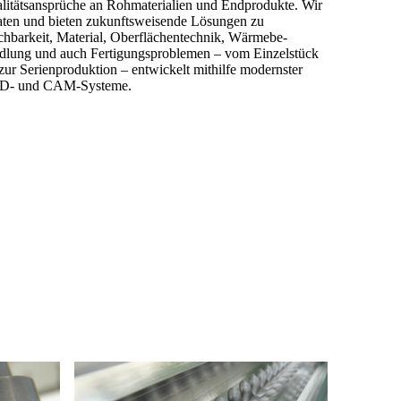
litätsansprüche an Rohmaterialien und End­produkte. Wir
aten und bieten zukunftsweisende Lösungen zu
hbarkeit, Material, Oberflächentechnik, Wärme­­be­
dlung und auch Fertigungsproblemen – vom Einzelstück
 zur Serienproduktion – entwickelt mit­hilfe modernster
D- und CAM-Systeme.