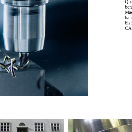
Qua
ber
Mac
han
bis
CA